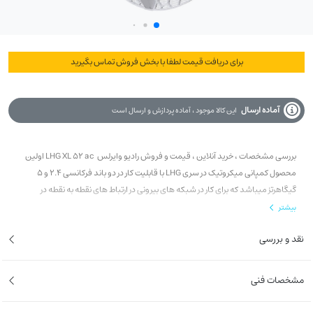
برای دریافت قیمت لطفا با بخش فروش تماس بگیرید
آماده ارسال
این کالا موجود ، آماده پردازش و ارسال است
بررسی مشخصات ، خرید آنلاین ، قیمت و فروش رادیو وایرلس LHG XL 52 ac اولین
محصول کمپانی میکروتیک در سری LHG با قابلیت کار در دو باند فرکانسی 2.4 و 5
گیگاهرتز میباشد که برای کار در شبکه های بیرونی در ارتباط های نقطه به نقطه در
فواصل طولانی حداکثر تا 40 کیلومتر (درشرایط کاملا ایده آل) در فرکانس 5 گیگاهرتز و
بیشتر
همچنین حداکثر تا مسافت 10 کیلومتر (در شرایط کاملا ایده آل) در فرکانس 2.4 گیگاهرتز
نقد و بررسی
طراحی و تولید شده است .
مشخصات فنی