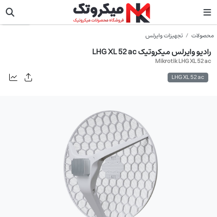
میکروتیک
محصولات
تجهیزات وایرلس
رادیو وایرلس میکروتیک LHG XL 52 ac
Mikrotik LHG XL 52 ac
LHG XL 52 ac