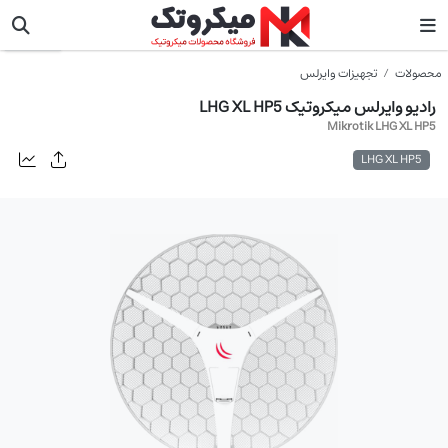
میکروتیک
محصولات
تجهیزات وایرلس
رادیو وایرلس میکروتیک LHG XL HP5
Mikrotik LHG XL HP5
LHG XL HP5