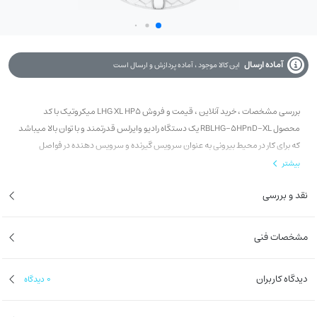
آماده ارسال
این کالا موجود ، آماده پردازش و ارسال است
بررسی مشخصات ، خرید آنلاین ، قیمت و فروش LHG XL HP5 میکروتیک با کد
محصول RBLHG-5HPnD-XL یک دستگاه رادیو وایرلس قدرتمند و با توان بالا میباشد
که برای کار در محیط بیرونی به عنوان سرویس گیرنده و سرویس دهنده در فواصل
طولانی تا 15km+ طراحی و تولید شده است .قدرت گیرندگی آنتن این رادیو 27dBi با
بیشتر
زاویه تابش 6.4 درجه میباشد .
نقد و بررسی
مشخصات فنی
دیدگاه کاربران
0
دیدگاه