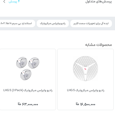
پرسش‌های متداول
4
پرسش
ایده آل برای تحهیزات سمت کاربر
رادیو وایرلس میکروتیک
استاندارد بی سیم 802.11a/n
محصولات مشابه
رادیو وایرلس میکروتیک LHG 5
رادیو وایرلس میکروتیک LHG 5 (3 Pack)
63,000,000
16,500,000