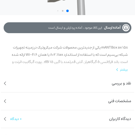
آماده ارسال
این کالا موجود ، آماده پردازش و ارسال است
mANTBox ax 15s یکی از جدیدترین محصولات شرکت میکروتیک در زمینه تجهیزات
شبکه بی‌سیم است که با استفاده از استاندارد 802.11ax یا همان Wi-Fi 6 ارائه شده
است. باند فرکانسی 5 گیگاهرتز , آنتن قدرتمند با گین 15 dBi , پورت گیگابیت اترنت و
پشتیبانی از PoE
بیشتر
نقد و بررسی
مشخصات فنی
دیدگاه کاربران
0
دیدگاه