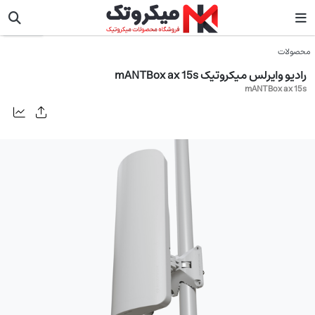
میکروتیک
محصولات
رادیو وایرلس میکروتیک mANTBox ax 15s
mANTBox ax 15s