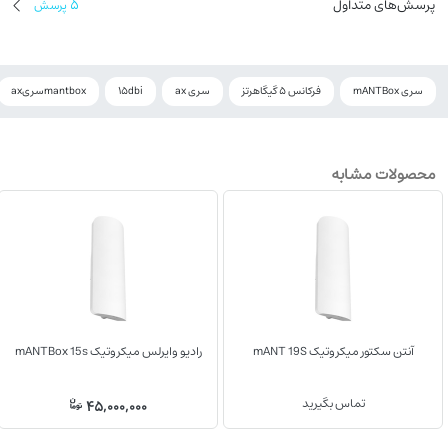
پرسش‌های متداول
5
پرسش
سری mANTBox
فرکانس 5 گیگاهرتز
سری ax
15dbi
mantboxسریax
محصولات مشابه
آنتن سکتور میکروتیک mANT 19S
رادیو وایرلس میکروتیک mANTBox 15s
تماس بگیرید
45,000,000