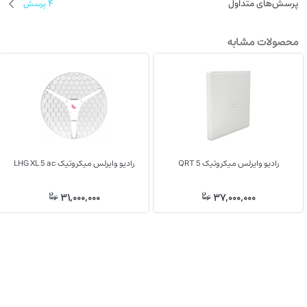
پرسش‌های متداول
4
پرسش
محصولات مشابه
رادیو وایرلس میکروتیک QRT 5
رادیو وایرلس میکروتیک LHG XL 5 ac
31,000,000
37,000,000