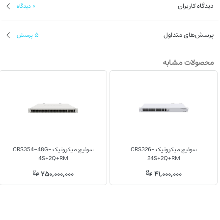
دیدگاه کاربران
0
دیدگاه
پرسش‌های متداول
5
پرسش
محصولات مشابه
سوئیچ میکروتیک CRS326-
سوئیچ میکروتیک CRS354-48G-
4S+2Q+RM
24S+2Q+RM
250,000,000
41,000,000