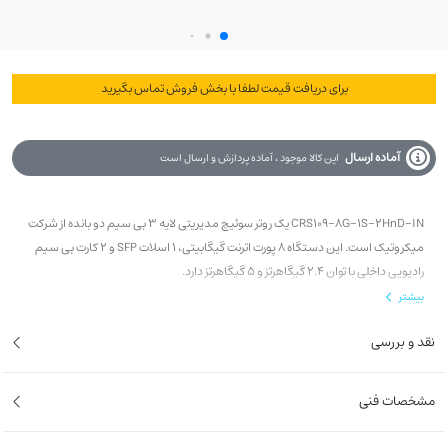
برای دریافت قیمت لطفا با بخش فروش تماس بگیرید
آماده ارسال
این کالا موجود ، آماده پردازش و ارسال است
CRS109-8G-1S-2HnD-IN یک روتر سوئیچ مدیریتی لایه 3 بی سیم دو بانده از شرکت
میکروتیک است. این دستگاه 8 پورت اترنت گیگابیتی، 1 اسلات SFP و 2 کارت بی سیم
رادیویی داخلی با توان 2.4 گیگاهرتز و 5 گیگاهرتز دارد.
بیشتر
نقد و بررسی
مشخصات فنی