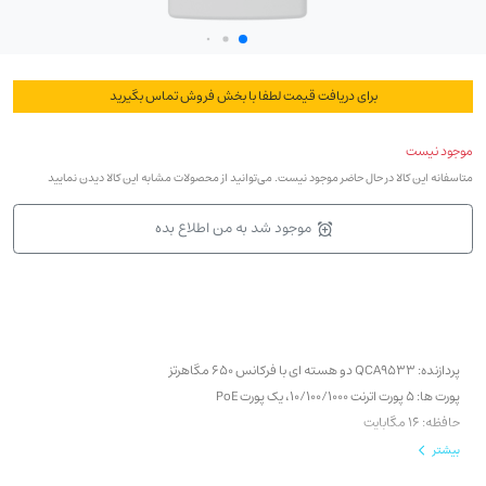
برای دریافت قیمت لطفا با بخش فروش تماس بگیرید
موجود نیست
متاسفانه این کالا در حال حاضر موجود نیست. می‌توانید از محصولات مشابه این کالا دیدن نمایید
موجود شد به من اطلاع بده
پردازنده: QCA9533 دو هسته ای با فرکانس 650 مگاهرتز
پورت ها: 5 پورت اترنت 10/100/1000، یک پورت PoE
حافظه: 16 مگابایت
رم: 64 مگابایت
بیشتر
سیستم عامل: RouterOS