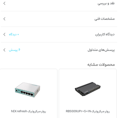
نقد و بررسی
مشخصات فنی
دیدگاه کاربران
0
دیدگاه
پرسش‌های متداول
6
پرسش
محصولات مشابه
روتر میکروتیک RB5009UPr+S+IN
روتر میکروتیک hEX refresh