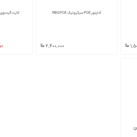
آداپتور POE میکروتیک RBGPOE
کارت گیت‌وی میکر
(0)
(0)
1,5
2,400,000
مو
تجهیزات جانبی