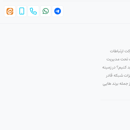
ایتا
تلگرام
واتس اپ
تلفن
موبایل
کت ارتباطات
اپ تحت مدیریت
 کنیم؟ در زمینه
زات شبکه قادر
ز جمله برند هایی