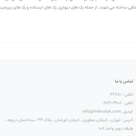
تلفی ساخته می شوند، از جمله رک های دیواری، رک های ایستاده و رک های زیرزمین
می شود.
تماس با ما
تلفن : 42780
تلفن : 88309908
که از نظر سرعت، پهنای باند و پایداری کمک کنند.
ایمیل :info@mikrotak.com
 شبکه از نظر جلوگیری از دسترسی غیرمجاز، جلوگیری از حملات سایبری و محافظت 
آدرس : تهران ، خیابان مطهری ، خیابان اورامان ، پلاک 34 ، ساختمان دریچه ،
که از نظر کاهش تعداد کابل های مورد نیاز، کاهش نیاز به برق و کاهش هزینه ه
طبقه دوم، واحد 108