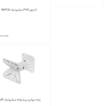
آداپتور POE میکروتیک RBPOE
00,000
پایه دیواری پیشرفته میکروتیک QMP