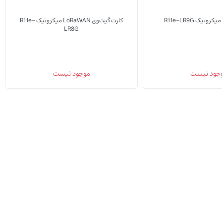
وتیک R11e-LR9G
کارت گیت‌وی LoRaWAN میکروتیک R11e-
LR8G
(0)
(0)
جود نیست
موجود نیست