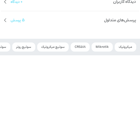
دیدگاه کاربران
0
دیدگاه
پرسش‌های متداول
5
پرسش
میکروتیک
Mikrotik
CRS518
سوئیچ میکروتیک
سوئیچ روتر
سوئی