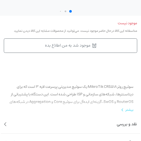
موجود نیست
متاسفانه این کالا در حال حاضر موجود نیست. می‌توانید از محصولات مشابه این کالا دیدن نمایید
موجود شد به من اطلاع بده
سوئیچ روتر MikroTik CRS518 یک سوئیچ مدیریتی پرسرعت لایه 3 است که برای
دیتاسنترها، شبکه‌های سازمانی و ISP طراحی شده است. این دستگاه با پشتیبانی از
RouterOS و SwOS، گزینه‌ای ایده‌آل برای سوئیچ Core و Aggregation در شبکه‌های
پرظرفیت محسوب می‌شود.
بیشتر
با تضمین اصالت کالا، قیمت رقابتی و مشاوره تخصصی، CRS518 را با اطمینان کامل از
نقد و بررسی
میکروتک تهیه کنید و زیرساخت شبکه خود را حرفه‌ای ارتقا دهید.