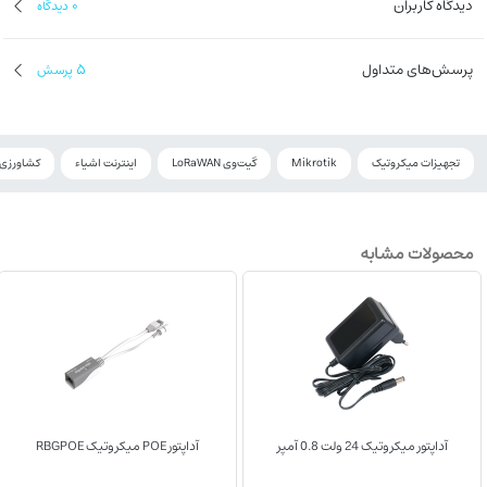
دیدگاه کاربران
0
دیدگاه
کارت R11e-LR8G میکروتیک را با ضمانت اصالت کالا، مشاوره تخصصی و ارسال سریع از
میکروتک تهیه کنید.
پرسش‌های متداول
5
پرسش
تجهیزات میکروتیک
Mikrotik
گیت‌وی LoRaWAN
اینترنت اشیاء
کشاورزی
محصولات مشابه
آداپتور میکروتیک 24 ولت 0.8 آمپر
آداپتور POE میکروتیک RBGPOE