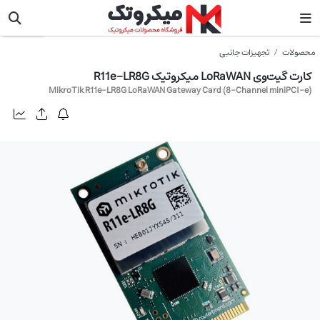
میکروتیک
محصولات
تجهیزات جانبی
کارت گیت‌وی LoRaWAN میکروتیک R11e-LR8G
MikroTik R11e-LR8G LoRaWAN Gateway Card (8-Channel miniPCI-e)