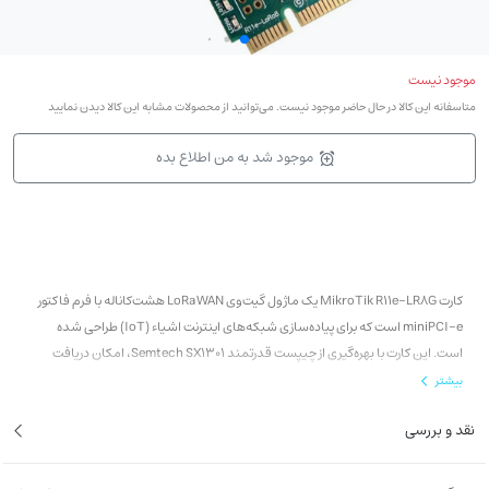
موجود نیست
متاسفانه این کالا در حال حاضر موجود نیست. می‌توانید از محصولات مشابه این کالا دیدن نمایید
موجود شد به من اطلاع بده
کارت MikroTik R11e-LR8G یک ماژول گیت‌وی LoRaWAN هشت‌کاناله با فرم فاکتور
miniPCI-e است که برای پیاده‌سازی شبکه‌های اینترنت اشیاء (IoT) طراحی شده
است. این کارت با بهره‌گیری از چیپست قدرتمند Semtech SX1301، امکان دریافت
هم‌زمان داده از تعداد زیادی سنسور LoRa را با مصرف انرژی پایین و پایداری بالا فراهم
بیشتر
می‌کند.
نقد و بررسی
R11e-LR8G کاملاً با تجهیزات میکروتیک و سیستم‌عامل RouterOS سازگار بوده و
گزینه‌ای ایده‌آل برای پروژه‌های هوشمندسازی شهری، صنعتی و کشاورزی محسوب
می‌شود.