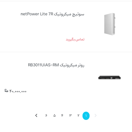
سوئیچ میکروتیک netPower Lite 7R
تماس بگیرید
روتر میکروتیک RB3011UiAS-RM
40,000,000
6
5
4
3
2
1