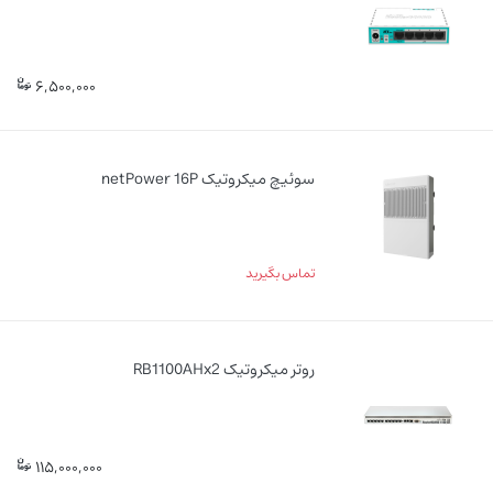
6,500,000
سوئیچ میکروتیک netPower 16P
تماس بگیرید
روتر میکروتیک RB1100AHx2
115,000,000