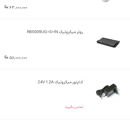
63,000,000
روتر میکروتیک RB5009UG+S+IN
58,000,000
آداپتور میکروتیک 24V 1.2A
تماس بگیرید