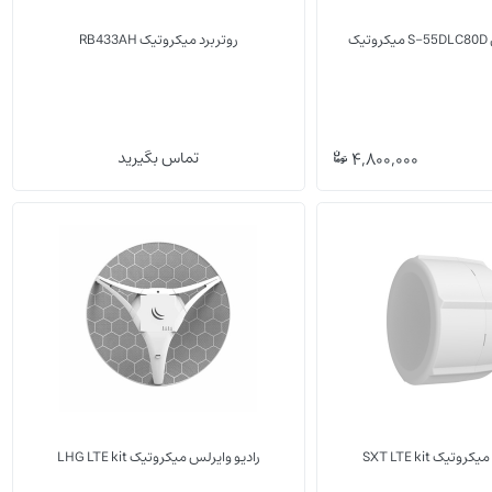
ک
روتربرد میکروتیک RB433AH
(0)
(0)
4,800,000
تماس بگیرید
LHG LTE kit
وایرلس خانگی, اداری
تجهیزات G
تیک SXT LTE kit
رادیو وایرلس میکروتیک LHG LTE kit