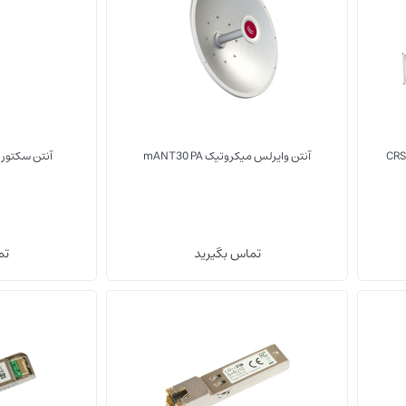
CRS109-
آنتن وایرلس میکروتیک mANT30 PA
آنتن سکتور میکر
(0)
(0)
تماس بگیرید
تم
مبدل SFP/QSFP
مبدل SFP/QSFP