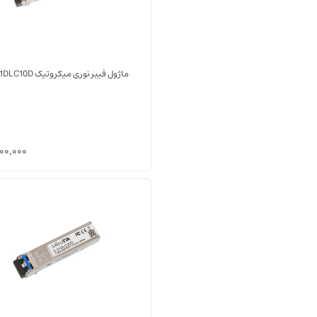
ماژول فیبر نوری میکروتیک S+31DLC10D
00,000