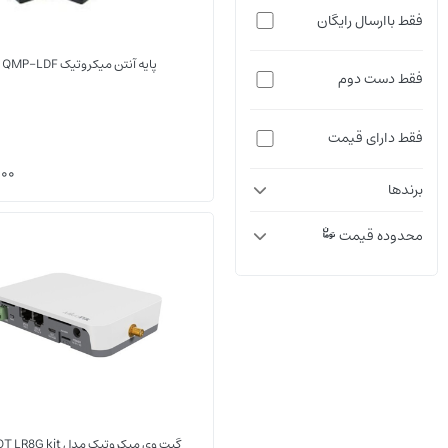
فقط باارسال رایگان
پایه آنتن میکروتیک QMP-LDF
فقط دست دوم
فقط دارای قیمت
000
برندها
محدوده قیمت
گیت وی میکروتیک مدل KNOT LR8G kit