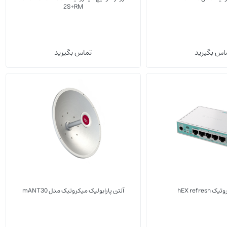
2S+RM
(0)
(0)
اس بگیرید
تماس بگیرید
روتر شبکه
آنتن 
hEX refres
آنتن پارابولیک میکروتیک مدل mANT30