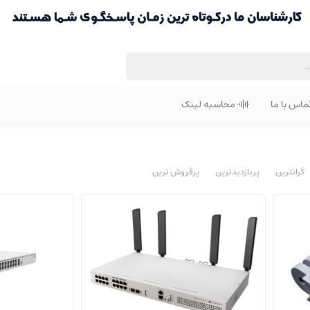
ماس با ما
محاسبه لینک
گرانترین
پربازدیدترین
پرفروش ترین
CRS418-8P-8G-2S+5axQ2axQ-RM
تجهیزات جانبی
روتر سوئیچ