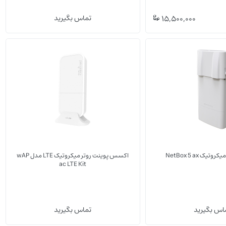
(0)
(0)
15,500,000
تماس بگیرید
تجهیزات وایرلس
تجهیزات G
یک NetBox 5 ax
اکسس پوینت روتر میکروتیک LTE مدل wAP
ac LTE Kit
(0)
(0)
اس بگیرید
تماس بگیرید