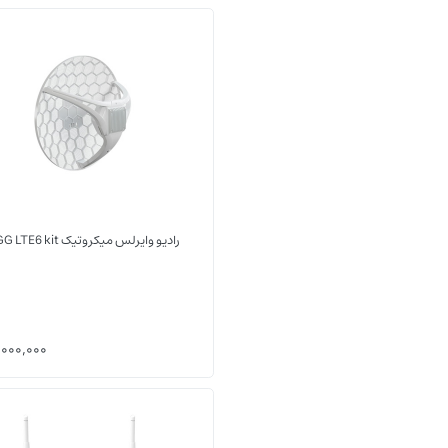
LHGG LTE6 kit
رادیو وایرلس میکروتیک LHGG LTE6 kit
000,000