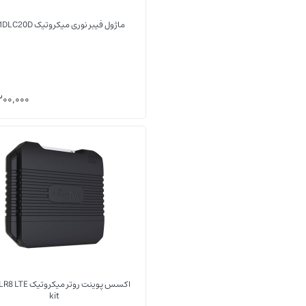
ماژول فیبر نوری میکروتیک S-31DLC20D
00,000
اکسس پوینت روتر میکروت
kit