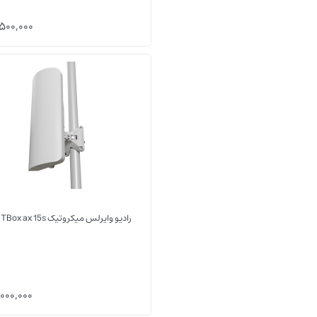
500,000
رادیو وایرلس میکروتیک mANTBox ax 15s
000,000