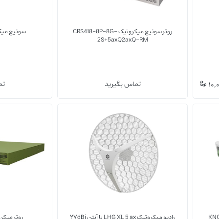
روتر سوئیچ میکروتیک CRS418-8P-8G-
سوئیچ میکروتیک 
2S+5axQ2axQ-RM
(0)
(0)
10,
تماس بگیرید
تم
LHG XL 5 ax
وایرلس خانگی, اداری
تجهیزات وایرلس
رادیو میکروتیک LHG XL 5 ax با آنتن ۲۷dBi
روتر میکروتی