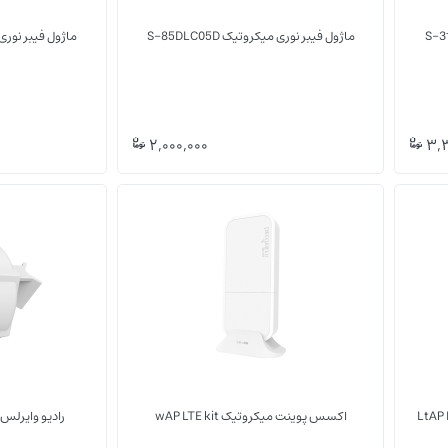
ماژول فیبر نوری میکروتیک S-85DLC05D
ماژول فیبر نوری S-55DLC80D میکروتی
(0)
(0)
2,000,000
3,3
wAP LTE kit
اینترنت اشیا IOT
تجهیزات LTE/5G
یک LtAP LR8 LTE
اکسس پوینت میکروتیک wAP LTE kit
رادیو وایرلس میکرو