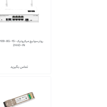
روتر سوئیچ میکروتیک -8G-1S
2HnD-IN
تماس بگیرید