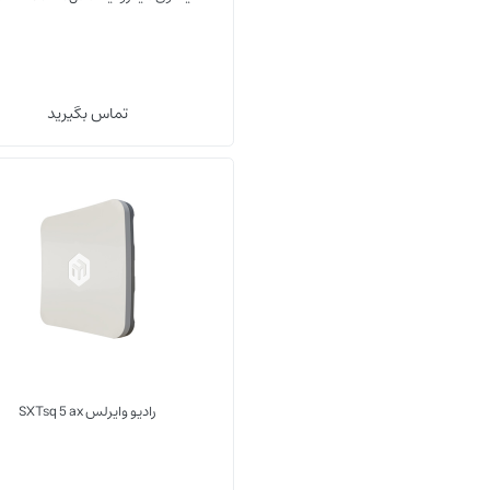
تماس بگیرید
sq ax
رادیو وایرلس SXTsq 5 ax